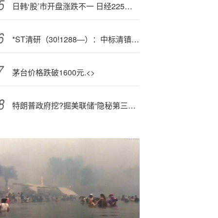
日韩‘股’市开盘涨跌不一 日经225指数开盘下跌0.47%
*ST清研（30!1288—）：中标清镇市北控水务有限公司采购项目，中标金额为2130.67万元
茅台价格跌破1600元.<>
特朗普政府挖?掘美联储“隐秘第三使命”，长期利率控制成新焦点