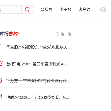
公众号
电子报
客户端
时报
热榜
换一换
华兰股,份控股股东华兰;机电拟以3000万元至6000万元增持公司股份
台{积}电 2:025 第三季度净利润 4523 亿元新台币，同比增长 39.1%
*
T万方.：吉林双阳农村商业银行计划减持不超过934万股
博时:宏观观点：市场调整显著，风险偏好等待修复