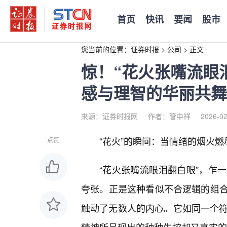
首页
快讯
要闻
股市
您当前的位置：
证券时报
>
公司
>
正文
惊！“花火张嘴流眼
感与理智的华丽共舞
来源：证券时报网
作者：管中祥
2026-02
“花火”的瞬间：当情绪的烟火
点赞
“花火张嘴流眼泪翻白眼”，乍
夸张。正是这种看似不合逻辑的组合
触动了无数人的内心。它如同一个符