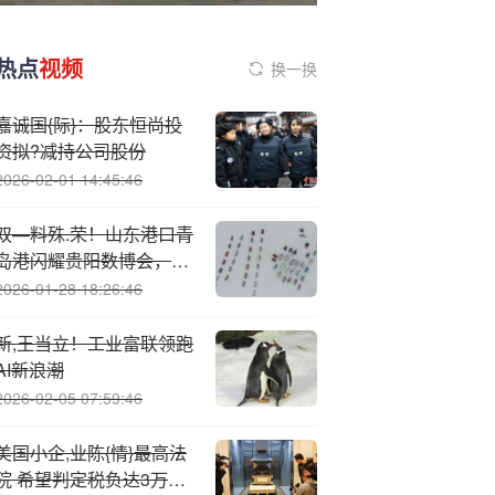
热点
视频
换一换
嘉诚国{际}：股东恒尚投
资拟?减持公司股份
2026-02-01 14:45:46
双—料殊.荣！山东港口青
岛港闪耀贵阳数博会，斩
获国家数据局两项重磅成
2026-01-28 18:26:46
果！
新,王当立！工业富联领跑
AI新浪潮
2026-02-05 07:59:46
美国小企,业陈{情}最高法
院 希望判定税负达3万亿