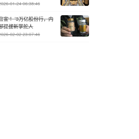
美元的特朗普关税非法
2026-01-24 06:38:46
官宣‘！’3万亿股份行，内
部提拔新掌舵人
2026-02-02 23:07:46